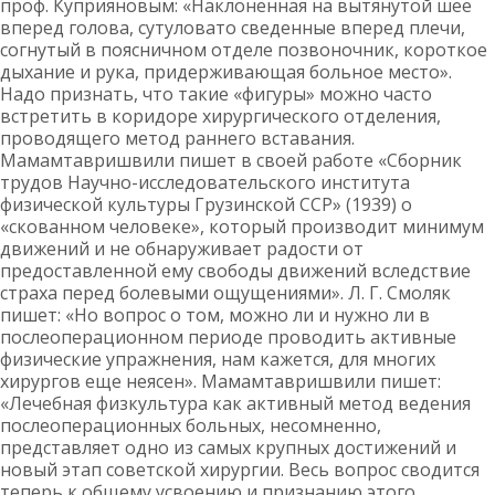
проф. Куприяновым: «Наклоненная на вытянутой шее
вперед голова, сутуловато сведенные вперед плечи,
согнутый в поясничном отделе позвоночник, короткое
дыхание и рука, придерживающая больное место».
Надо признать, что такие «фигуры» можно часто
встретить в коридоре хирургического отделения,
проводящего метод раннего вставания.
Мамамтавришвили пишет в своей работе «Сборник
трудов Научно-исследовательского института
физической культуры Грузинской ССР» (1939) о
«скованном человеке», который производит минимум
движений и не обнаруживает радости от
предоставленной ему свободы движений вследствие
страха перед болевыми ощущениями». Л. Г. Смоляк
пишет: «Но вопрос о том, можно ли и нужно ли в
послеоперационном периоде проводить активные
физические упражнения, нам кажется, для многих
хирургов еще неясен». Мамамтавришвили пишет:
«Лечебная физкультура как активный метод ведения
послеоперационных больных, несомненно,
представляет одно из самых крупных достижений и
новый этап советской хирургии. Весь вопрос сводится
теперь к общему усвоению и признанию этого