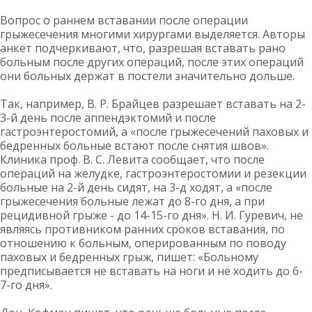
Вопрос о раннем вставании после операции
грыжесечения многими хирургами выделяется. Авторы
анкет подчеркивают, что, разрешая вставать рано
больным после других операций, после этих операций
они больных держат в постели значительно дольше.
Так, например, В. Р. Брайцев разрешает вставать на 2-
3-й день после аппендэктомий и после
гастроэнтеростомий, а «после грыжесечений паховых и
бедренных больные встают после снятия швов».
Клиника проф. В. С. Левита сообщает, что после
операций на желудке, гастроэнтеростомии и резекции
больные на 2-й день сидят, на 3-д ходят, а «после
грыжесечения больные лежат до 8-го дня, а при
рецидивной грыже - до 14-15-го дня». Н. И. Гуревич, не
являясь противником ранних сроков вставания, по
отношению к больным, оперированным по поводу
паховых и бедренных грыж, пишет: «Больному
предписывается не вставать на ноги и не ходить до 6-
7-го дня».