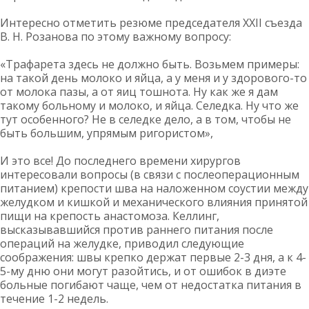
Интересно отметить резюме председателя ХХІІ съезда
В. Н. Розанова по этому важному вопросу:
«Трафарета здесь не должно быть. Возьмем примеры:
на такой день молоко и яйца, а у меня и у здорового-то
от молока пазы, а от яиц тошнота. Ну как же я дам
такому больному и молоко, и яйца. Селедка. Ну что же
тут особенного? Не в селедке дело, а в том, чтобы не
быть большим, упрямым ригористом»,
И это все! До последнего времени хирургов
интересовали вопросы (в связи с послеоперационным
питанием) крепости шва на наложенном соустии между
желудком и кишкой и механического влияния принятой
пищи на крепость анастомоза. Келлинг,
высказывавшийся против раннего питания после
операций на желудке, приводил следующие
соображения: швы крепко держат первые 2-3 дня, а к 4-
5-му дню они могут разойтись, и от ошибок в диэте
больные погибают чаще, чем от недостатка питания в
течение 1-2 недель.