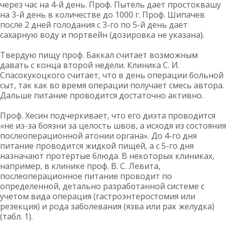
через час на 4-й день. Проф. Пытель дает простоквашу
на 3-й день в количестве до 1000 г. Проф. Шипачев
после 2 дней голодания с 3-го по 5-й день дает
сахарную воду и портвейн (дозировка не указана).
Твердую пищу проф. Баккал считает возможным
давать с конца второй недели. Клиника С. И.
Спасокукоцкого считает, что в день операции больной
сыт, так как во время операции получает смесь автора.
Дальше питание проводится достаточно активно.
Проф. Хесин подчеркивает, что его диэта проводится
«не из-за боязни за целость швов, а исходя из состояния
послеоперационной атонии органа». До 4-го дня
питание проводится жидкой пищей, а с 5-го дня
назначают протертые блюда. В некоторых клиниках,
например, в клинике проф. В. С. Левита,
послеоперационное питание проводит по
определенной, детально разработанной системе с
учетом вида операция (гастроэнтеростомия или
резекция) и рода заболевания (язва или рак желудка)
(табл. 1).