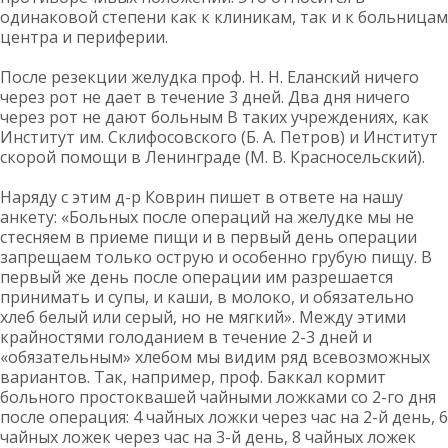
одинаковой степени как к клиникам, так и к больницам
центра и периферии.
После резекции желудка проф. Н. Н. Еланский ничего
через рот не дает в течение 3 дней. Два дня ничего
через рот не дают больным B таких учреждениях, как
Институт им. Склифосовского (Б. А. Петров) и Институт
скорой помощи в Ленинграде (М. В. Красносельский).
Наряду с этим д-р Коврин пишет в ответе на нашу
анкету: «Больных после операций на желудке мы не
стесняем в приеме пищи и в первый день операции
запрещаем только острую и особенно грубую пищу. В
первый же день после операции им разрешается
принимать и супы, и каши, в молоко, и обязательно
хлеб белый или серый, но не мягкий». Между этими
крайностями голоданием в течение 2-3 дней и
«обязательным» хлебом мы видим ряд всевозможных
вариантов. Так, например, проф. Баккал кормит
больного простоквашей чайными ложками со 2-го дня
после операция: 4 чайных ложки через час на 2-й день, 6
чайных ложек через час на 3-й день, 8 чайных ложек