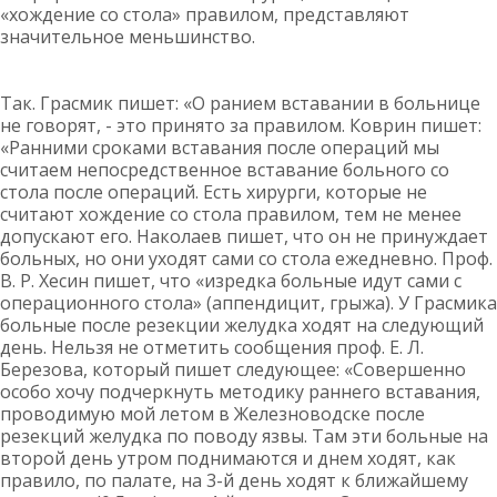
«хождение со стола» правилом, представляют
значительное меньшинство.
Так. Грасмик пишет: «О ранием вставании в больнице
не говорят, - это принято за правилом. Коврин пишет:
«Ранними сроками вставания после операций мы
считаем непосредственное вставание больного со
стола после операций. Есть хирурги, которые не
считают хождение со стола правилом, тем не менее
допускают его. Наколаев пишет, что он не принуждает
больных, но они уходят сами со стола ежедневно. Проф.
В. Р. Хесин пишет, что «изредка больные идут сами с
операционного стола» (аппендицит, грыжа). У Грасмика
больные после резекции желудка ходят на следующий
день. Нельзя не отметить сообщения проф. Е. Л.
Березова, который пишет следующее: «Совершенно
особо хочу подчеркнуть методику раннего вставания,
проводимую мой летом в Железноводске после
резекций желудка по поводу язвы. Там эти больные на
второй день утром поднимаются и днем ходят, как
правило, по палате, на 3-й день ходят к ближайшему