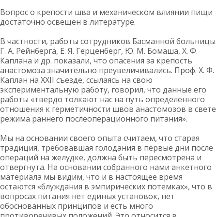
Вопрос о крепости шва и механическом влиянии пищи
достаточно освещен в литературе.
В частности, работы сотрудников Басманной больницы
Г. А. Рейнберга, Е. Я. Герценберг, Ю. М. Бомаша, Х. Ф.
Каплана и др. показали, что опасения за крепость
анастомоза значительно преувеличивались. Проф. Х. Ф.
Каплан на ХХІІ съезде, ссылаясь на свою
экспериментальную работу, говорил, что данные его
работы «твердо толкают нас на путь определенного
отношения к герметичности швов анастомозов в свете
режима раннего послеоперационного питания».
Мы на основании своего опыта считаем, что старая
традиция, требовавшая голодания в первые дни после
операций на желудке, должна быть пересмотрена и
отвергнута. На основании собранного нами анкетного
материала мы видим, что и в настоящее время
остаются «блуждания в эмпирических потемках», что в
вопросах питания нет единых установок, нет
обоснованных принципов и есть много
противоречивых положений. Это относится в