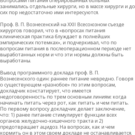
Вопросами питания оперированных больных
занимались отдельные хирурги, но в массе хирурги и до
сих пор недостаточно ими интересуются.
Проф. В. П. Вознесенский на ХХІІ Всесоюзном съезде
хирургов говорил, что в «вопросах питания
клиническая практика блуждает в полнейших
эмпирических потемках», и подчеркивал, что по
вопросам питания в послеоперационном периоде нет
выработанных норм и что эти нормы должны быть
выработаны.
Вывод программного доклада проф. В. П.
Вознесенского один: раннее питание невредно. Говоря
о существующем «разнобое» по этим вопросам,
докладчик констатирует, что имеется
недоговоренность по трем основным линиям: когда
начинать питать через рот, как питать и чем питать.
По первому вопросу докладчик делает заключение,
что: 1) ранее питание стимулирует функции всех
органов желудочно-кишечного тракта и 2)
предотвращает ацидоз. На вопросах, как и чем
кормить он в этом своем докладе не останавливается.