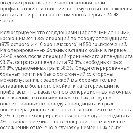
поздние сроки не достигают основной цели
профилактики осложнений, потому что все осложнения
возникают и развиваются именно в первые 24-48
часов.
Иллюстрируем это следующими цифровыми данными,
касающимися 1285 операций по поводу аппендицита
(875 острого и 410 хронического) и 550 грыжесечений.
Из оперированных больных встали с койки в первые
24-48 часов после операций хронического аппендицита
93.7%, острого аппендицита 76,8%, свободных грыж
90,8%, ущемленных грыж 58,3%. Среди оперированных
больных почти не было осложнений со стороны
мочеиспускания, с задержкой мы боремся только
вставанием больного с койки, к катетеризации не
прибегаем. Что касается послеоперационных легочных
осложнений, то они имели место. Так, в группе
оперированных по поводу аппендицита и грыж
послеоперационные легочные осложнения отмечены в
8,3%, в группе оперированных по поводу аппендицита
4%: наибольшее число послеоперационных легочных
осложнений отмечено в случаях ущемленных грыж.