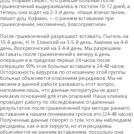
Доц. Кофман пишет, что раньше больные после
грыжесечений выдерживались в постели 10-12 дней, а
теперь они ходят на 2-3-й день. «Наше впечатление,-
пишет доц. Кофман, — о раннем вставании при
грыжесечении, несомненно, благоприятное».
После грыжесечений разрешают вставать: Пытель на
10-й день, Н. Н. Еланский на 3-5-й день, Аминев на 4-й
день, Воскресенский на 3-4-й день. Мы разрешаем
вставать после грыжесечений к вечеру в день
операции и в пределах первых 24 часов после
операции; 90% этих больных вставали в 24-48 часов.
Осторожность хирургов по отношению этой группы
больных объясняется опасением рецидивов. Мы не
можем в данной работе развивать этот вопрос,
напомним лишь, что данные литературы не дают
никаких оснований для этих опасений. Наша клиника
проводит работу по обследованию отдаленных
результатов после грыжесечений при методе раннего
вставания в нашем понимании сроков его (24-48 часов).
Полученные данные говорят о том, что мы наблюдаем
рецидивы, как и все хирурги, но эти рецидивы
объясняются не ранним вставанием, поскольку они