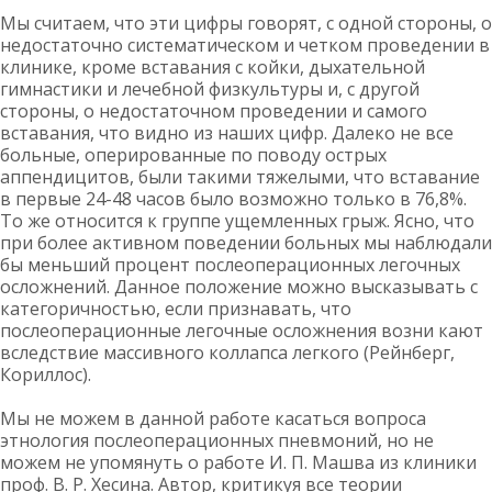
Мы считаем, что эти цифры говорят, с одной стороны, о
недостаточно систематическом и четком проведении в
клинике, кроме вставания с койки, дыхательной
гимнастики и лечебной физкультуры и, с другой
стороны, о недостаточном проведении и самого
вставания, что видно из наших цифр. Далеко не все
больные, оперированные по поводу острых
аппендицитов, были такими тяжелыми, что вставание
в первые 24-48 часов было возможно только в 76,8%.
То же относится к группе ущемленных грыж. Ясно, что
при более активном поведении больных мы наблюдали
бы меньший процент послеоперационных легочных
осложнений. Данное положение можно высказывать с
категоричностью, если признавать, что
послеоперационные легочные осложнения возни кают
вследствие массивного коллапса легкого (Рейнберг,
Кориллос).
Мы не можем в данной работе касаться вопроса
этнология послеоперационных пневмоний, но не
можем не упомянуть о работе И. П. Машва из клиники
проф. В. Р. Хесина. Автор, критикуя все теории