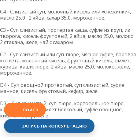
С4 - Слизистый суп, молочный кисель или «снежинки»,
масло 25,0 2 яйца, сахар 35,0, мороженное.
С3 - Суп слизистый, протертая каша, суфле из круп, из
творога, кисель фруктовый, 2 яйца, масло 25,0, молоко
2 стакана, желе, чай с сахаром.
С2 - Суп слизистый или суп-пюре, мясное суфле, паровая
котлета, молочный кисель, фруктовый кисель, омлет,
курица, каши, пюре, 2 яйца, масло 25,0, молоко, желе,
мороженное.
D4 - Суп овощной протертый, суп слизистый, суфле
манное, кисель фруктовый, кефир, желе.
D3 – Суп слизистый, суп-пюре, картофельное пюре,
каша протертая, омлет белковый, суфле овощное,
ПОИСК
кисель, кефир, желе.
ЗАПИСЬ НА КОНСУЛЬТАЦИЮ