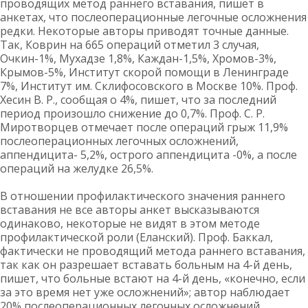
проводящих метод раннего вставания, пишет в
анкетах, что послеоперационные легочные осложнения
редки. Некоторые авторы приводят точные данные.
Так, Коврин на 665 операций отметил 3 случая,
Очкин-1%, Мухадзе 1,8%, Каждан-1,5%, Хромов-3%,
Крымов-5%, Институт скорой помощи в Ленинграде
7%, Институт им. Склифосовского в Москве 10%. Проф.
Хесин В. Р., сообщая о 4%, пишет, что за последний
период произошло снижение до 0,7%. Проф. С. Р.
Миротворцев отмечает после операций грыж 11,9%
послеоперационных легочных осложнений,
аппендицита- 5,2%, острого аппендицита -0%, а после
операций на желудке 26,5%.
В отношении профилактического значения раннего
вставания не все авторы анкет высказываются
одинаково, некоторые не видят в этом методе
профилактической роли (Еланский). Проф. Баккал,
фактически не проводящий метода раннего вставания,
так как он разрешает вставать больным на 4-й день,
пишет, что больные встают на 4-й день, «конечно, если
за это время нет уже осложнений»; автор наблюдает
20% послеоперационных легочных осложнений.