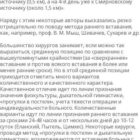
источнику (0,5 км), а на 4-й день уже к Смирновскому
источнику (около 1,5 км)».
Наряду с этим некоторые авторы высказались резко
отрицательно по поводу метода раннего вставания,
как, например, проф. В. М. Мыш, Шивачев, Сухарев и др.
Большинство хирургов занимает, если можно так
выразиться, срединную позицию по сравнению с
вышеупомянутыми крайностями (за «сверхраннее»
вставание и против всякого вставания в более или
менее ранние сроки). Но в этой срединной позиции
приходится отметить много вариантов
количественного и качественного характера.
Качественное отличие идет по линии признания
значения физкультуры, дыхательной гимнастики,
«прогулки в постели», учета тяжести операции и
индивидуальности больного. Количественные
варианты идут по линии признания раннего вставания
за сроками 24-48 часов и от нескольких дней до 10-12
суток (Еланский, Пытель, Цимхес). Некоторые хирурги,
проводя метод «прогулки в постели» и дыхательную
гимнастику, воздерживаются от вставания больных с