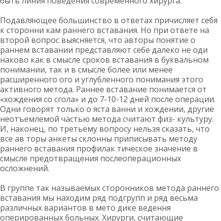
быть линия поведения современного хирурга.
Подавляющее большинство в ответах причисляет себя
к сторонни кам раннего вставания. Но при ответе на
второй вопрос выясняется, что авторы понятие о
раннем вставании представляют себе далеко не оди
наково как в смысле сроков вставания в буквальном
понимании, так и в смысле более или менее
расширенного ого и углубленного понимания этого
активного метода. Раннее вставание понимается от
«хождения со сгола» и до 7-10-12 дней после операции.
Одни говорят только о яста ванни и хождении, другие
неотъемлемой частью метода считают физ- культуру.
И, наконец, по третьему вопросу нельзя сказать, что
все ав торы анкеты склонны приписывать методу
раннего вставания профилак тическое значение в
смысле предотвращения послеоперационных
осложнений.
В группе так называемых сторонников метода раннего
вставания мы находим ряд подгрупп и ряд весьма
различных вариантов в мето дике ведення
оперированных больных. Хирурги, считающие