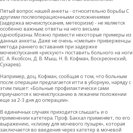
Пятый вопрос нашей анкеты - относительно борьбы C
другими послеоперационными осложнениями
(задержка мочеиспускания, метеоризм) - не является
особенно важным; ответы на него весьма
однообразны. Можно привести некоторые примеры из
данных анкеты. Даже не очень «смелые» приверженцы
метода раннего вставания при задержке
мочеиспускания «рискуют» поставить больного на ноги
(С. А. Якобсон, Д. В. Мыш, Н. В. Кофман, Воскресенский,
Сухарев).
Например, доц. Кофман, сообщая о том, что больным
после операции предлагается итти в уборную, наряду с
этим пишет: «Больные профилактически сами
приучаются к мочеиспусканию в лежачем положении
еще за 2-3 дня до операции».
В единичных случаях приходится слышать и о
применении катетера. Проф. Баккал применяет, по его
выражению, «клизму для мочевого пузыря», которая
заключается во введения через катетер в мочевой