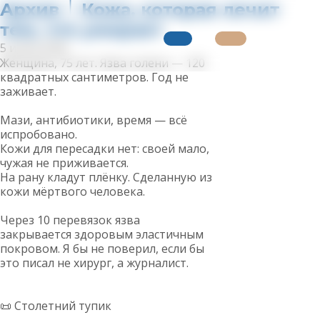
Архив │ Кожа, которая лечит
тем, что умирает
5 июля 2026
Женщина, 75 лет. Язва голени — 120
квадратных сантиметров. Год не
заживает.
Мази, антибиотики, время — всё
испробовано.
Кожи для пересадки нет: своей мало,
чужая не приживается.
На рану кладут плёнку. Сделанную из
кожи мёртвого человека.
Через 10 перевязок язва
закрывается здоровым эластичным
покровом. Я бы не поверил, если бы
это писал не хирург, а журналист.
📜 Столетний тупик