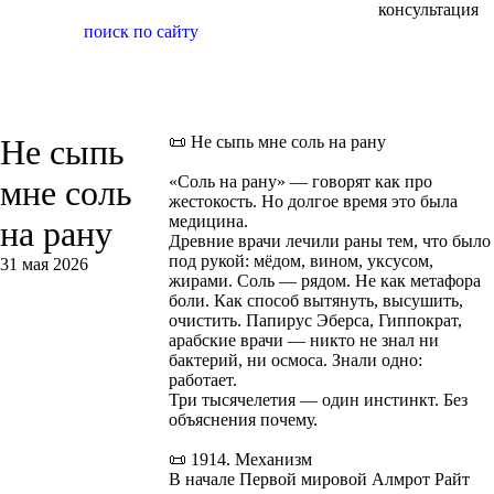
консультация
поиск по сайту
Не сыпь
📜 Не сыпь мне соль на рану
«Соль на рану» — говорят как про
мне соль
жестокость. Но долгое время это была
медицина.
на рану
Древние врачи лечили раны тем, что было
под рукой: мёдом, вином, уксусом,
31 мая 2026
жирами. Соль — рядом. Не как метафора
боли. Как способ вытянуть, высушить,
очистить. Папирус Эберса, Гиппократ,
арабские врачи — никто не знал ни
бактерий, ни осмоса. Знали одно:
работает.
Три тысячелетия — один инстинкт. Без
объяснения почему.
📜 1914. Механизм
В начале Первой мировой Алмрот Райт