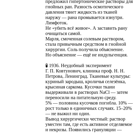
предложил гипертонические растворы для
гнойных ран. Разность осмотического
давления тянет жидкость из тканей
наружу — рана промывается изнутри.
Лимфоток.
Не «убить всё живое». А заставить рану
очищаться самой.
Марля, смоченная солевым раствором,
стала привычным средством в гнойной
хирургии. Соль получила объяснение.
Но объяснение — ещё не индульгенция.
🧪 1936. Неудобный эксперимент
Г. П. Ковтунович, клиника проф. Н. Н.
Петрова, Ленинград. Тканевые культуры:
куриный зародыш, кроличья селезёнка,
крысиная саркома. Кусочки ткани
выдерживали в растворах NaCl — затем
переносили на питательную среду.
5% — половина кусочков погибла. 10% —
рост только в единичных случаях. 15–20%
— не выжил ни один.
Вывод хирургически честный: раствор
уместен там, где есть активное отделяемое
и некрозы. Появились грануляции —