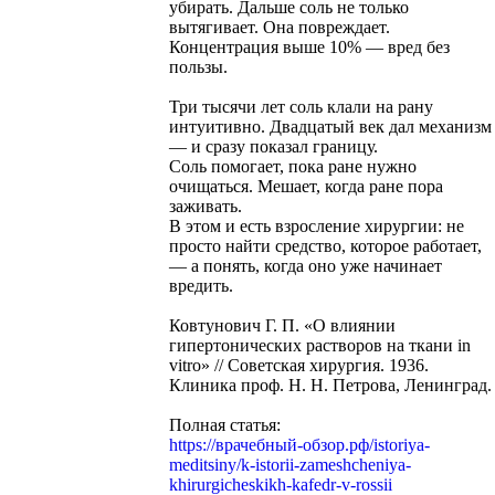
убирать. Дальше соль не только
вытягивает. Она повреждает.
Концентрация выше 10% — вред без
пользы.
Три тысячи лет соль клали на рану
интуитивно. Двадцатый век дал механизм
— и сразу показал границу.
Соль помогает, пока ране нужно
очищаться. Мешает, когда ране пора
заживать.
В этом и есть взросление хирургии: не
просто найти средство, которое работает,
— а понять, когда оно уже начинает
вредить.
Ковтунович Г. П. «О влиянии
гипертонических растворов на ткани in
vitro» // Советская хирургия. 1936.
Клиника проф. Н. Н. Петрова, Ленинград.
Полная статья:
https://врачебный-обзор.рф/istoriya-
meditsiny/k-istorii-zameshcheniya-
khirurgicheskikh-kafedr-v-rossii