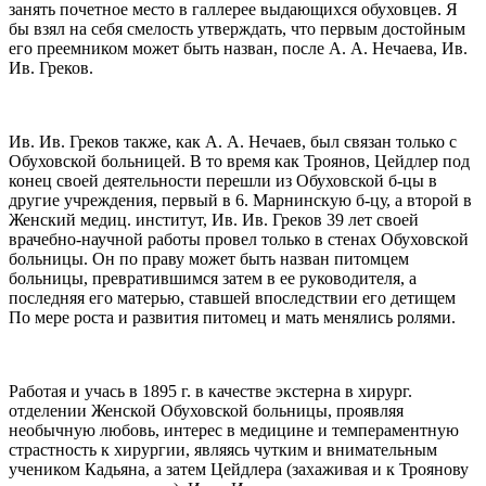
занять почетное место в галлерее выдающихся обуховцев. Я
бы взял на себя смелость утверждать, что первым достойным
его преемником может быть назван, после А. А. Нечаева, Ив.
Ив. Греков.
Ив. Ив. Греков также, как А. А. Нечаев, был связан только с
Обуховской больницей. В то время как Троянов, Цейдлер под
конец своей деятельности перешли из Обуховской б-цы в
другие учреждения, первый в 6. Марнинскую б-цу, а второй в
Женский медиц. институт, Ив. Ив. Греков 39 лет своей
врачебно-научной работы провел только в стенах Обуховской
больницы. Он по праву может быть назван питомцем
больницы, превратившимся затем в ее руководителя, а
последняя его матерью, ставшей впоследствии его детищем
По мере роста и развития питомец и мать менялись ролями.
Работая и учась в 1895 г. в качестве экстерна в хирург.
отделении Женской Обуховской больницы, проявляя
необычную любовь, интерес в медицине и темпераментную
страстность к хирургии, являясь чутким и внимательным
учеником Кадьяна, а затем Цейдлера (захаживая и к Троянову