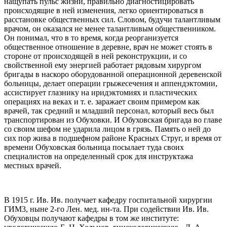
нащупать пульс жизни, правильно диагностицировать
происходящие в ней изменения, легко ориентироваться в
расстановке общественных сил. Словом, будучи талантливым
врачом, он оказался не менее талантливым общественником.
Он понимал, что в то время, когда реорганизуется
общественное отношение в деревне, врач не может стоять в
стороне от происходящей в ней реконструкции, и со
свойственной ему энергией работает рядовым хирургом
бригады в наскоро оборудованной операционной деревенской
больницы, делает операции грыжесечения и аппендэктомии,
ассистирует глазнику на иридэктомиях и пластических
операциях на веках и т. е. заражает своим примером как
врачей, так средний и младший персонал, который весь был
транспортирован из Обуховки. И Обуховская бригада во главе
со своим шефом не ударила лицом в грязь. Память о ней до
сих пор жива в подшефном районе Красных Струг, и время от
времени Обуховская больница посылает туда своих
специалистов на определенный срок для инструктажа
местных врачей.
В 1915 г. Ив. Ив. получает кафедру госпитальной хирургии
ГИМ3, ныне 2-го Лен. мед. ин-та. При содействии Ив. Ив.
Обуховцы получают кафедры в том же институте: