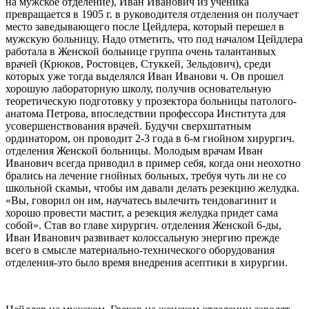
на мужское отделение), Иван Иванович из ученика
превращается в 1905 г. в руководителя отделения он получает
место заведывающего после Цейдлера, который перешел в
мужскую больницу. Надо отметить, что под началом Цейдлера
работала в Женской больнице группа очень талантанвых
врачей (Крюков, Ростовцев, Стуккей, Зельдович), среди
которых уже тогда выделялся Иван Иванови ч. Ов прошел
хорошую лабораторную школу, получив основательную
теоретическую подготовку у прозектора больницы патолого-
анатома Петрова, впоследствии профессора Института для
усовершенствования врачей. Будучи сверхштатным
ординатором, он проводит 2-3 года в 6-м гнойном хирургич.
отделения Женской больницы. Молодым врачам Иван
Иванович всегда приводил в пример себя, когда они неохотно
брались на лечение гнойных больных, требуя чуть ли не со
школьной скамьи, чтобы им давали делать резекцию желудка.
«Вы, говорил он им, научатесь вылечить тендовагинит и
хорошо провести мастит, а резекция желудка придет сама
собой». Став во главе хирургич. отделения Женской 6-ды,
Иван Иванович развивает колоссальную энергию прежде
всего в смысле материально-технического оборудования
отделения-это было время внедрения асептики в хирургии.