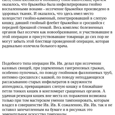
оказалось, что брыжейка была инфильтрирована гнойно
воспаленными вонами - иссечение брыжейки произведено в
здоровых тканях. И оказалось, что здесь имел место
холецистит гнойно-каменный, пенетрировавший в слепую
кишку, давший гнойный флебит брыжейки и сросшийся с
передней брюшной стенкой. Весь комплекс болезненных
органов был иссечен как новообразование, и участвовавшие в
этой операции и присутствовавшие товарищи до сих пор не
могут забыть этой блестяще проведенной операции, которая
радикально излечила больного врача.
Подобного типа операции Ив. Ив. делал при иссечении
каловых свищей, при ущемленных гангренозных грыжах,
особенно пупочных, по поводу гнойников фаллопиевых труб,
интимно сросшихся с кашкой, по поводу неподдающихся
рассасыванию старых инфильтратов в окружности
аппендикса, превращавших слепую кишку и ближайшие
петли тонких кишек в конгломерат сращенных органов. А
удачная резекция кишек вне места их поражения возможна
только при том мастерском умении тампонировать, которым
владел в совершенстве Ив. Ив. К сожалению, Ив. Ив. так и не
оставил запечатленным на бумаге и в рисунках это
замечательное искусство тампонады.