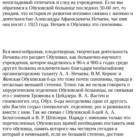
неизгладимый отпечаток и след на учреждении. Если мы
обратимся к Обуховской больнице последних 50-60 лет, то
увидим, что история ее развития интимно связана с жизнью и
деятельностью Александра Афанасьевича Нечаева, чье имя
она носит с 1923 года. Нечаев и Обуховка это синонимы.
Вся многообразная, плодотворная, творческая деятельность
Нечаева-это расцвет Обуховки, как больнично-научного
учреждения, которое выделялось в 90-х и 900-х годах среди
других больниц исключительно благодаря необычайному
организаторскому таланту А. А. Нечаева. В.М. Керниг и
Женская Обуховская б-ца это тоже почти синонимы, правда в
несколько меньшей степени. Точно так же нельзя говорить о
хирургическом отделении Обуховской больницы, не связывая
его с именем Троянова и Цейдлера. В. А. Вастен и
гинекологич. отд. Обух. б-цы неотделимы один от другого,
ибо Вастен создал гинекологич. отделение, рос и развивался
вместе с ним. Так же связан с Обуховской б-цей А. А.
Белоголовый и В. Р. Штюлери. Наряду с именами только что
перечисленных Обуховских врачей необходимо поставить имя
того обуховца, память которого мы чествуем сегодня и
который в неменьшей, если не большей степени, достоин