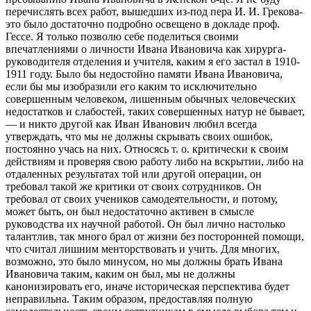
перечислять всех работ, вышедших из-под пера И. И. Грекова-
это было достаточно подробно освещено в докладе проф.
Гессе. Я только позволю себе поделиться своими
впечатлениями о личности Ивана Ивановича как хирурга-
руководителя отделения и учителя, каким я его застал в 1910-
1911 году. Было бы недостойно памяти Ивана Ивановича,
если бы мы изобразили его каким то исключительно
совершенным человеком, лишенным обычных человеческих
недостатков и слабостей, таких совершенных натур не бывает,
— и никто другой как Иван Иванович любил всегда
утверждать, что мы не должны скрывать своих ошибок,
постоянно учась на них. Относясь т. о. критически к своим
действиям и проверяя свою работу либо на вскрытии, либо на
отдаленных результатах той или другой операции, он
требовал такой же критики от своих сотрудников. Он
требовал от своих учеников самодеятельности, и потому,
может быть, он был недостаточно активен в смысле
руководства их научной работой. Он был лично настолько
талантлив, так много брал от жизни без посторонней помощи,
что считал лишним менторствовать и учить. Для многих,
возможно, это было минусом, но мы должны брать Ивана
Ивановича таким, каким он был, мы не должны
канонизировать его, иначе историческая перспектива будет
неправильна. Таким образом, предоставляя полную