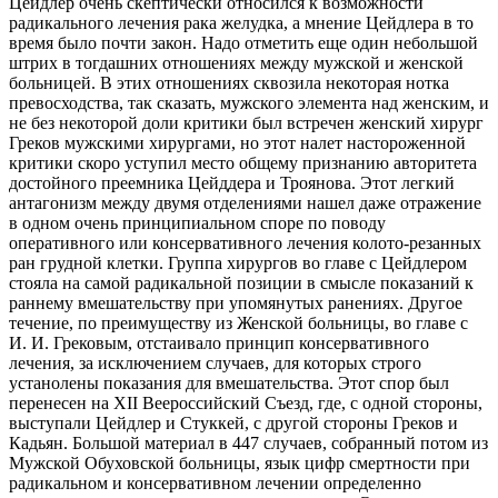
Цейдлер очень скептически относился к возможности
радикального лечения рака желудка, а мнение Цейдлера в то
время было почти закон. Надо отметить еще один небольшой
штрих в тогдашних отношениях между мужской и женской
больницей. В этих отношениях сквозила некоторая нотка
превосходства, так сказать, мужского элемента над женским, и
не без некоторой доли критики был встречен женский хирург
Греков мужскими хирургами, но этот налет настороженной
критики скоро уступил место общему признанию авторитета
достойного преемника Цейддера и Троянова. Этот легкий
антагонизм между двумя отделениями нашел даже отражение
в одном очень принципиальном споре по поводу
оперативного или консервативного лечения колото-резанных
ран грудной клетки. Группа хирургов во главе с Цейдлером
стояла на самой радикальной позиции в смысле показаний к
раннему вмешательству при упомянутых ранениях. Другое
течение, по преимуществу из Женской больницы, во главе с
И. И. Грековым, отстаивало принцип консервативного
лечения, за исключением случаев, для которых строго
устанолены показания для вмешательства. Этот спор был
перенесен на ХII Beeроссийский Съезд, где, с одной стороны,
выступали Цейдлер и Стуккей, с другой стороны Греков и
Кадьян. Большой материал в 447 случаев, собранный потом из
Мужской Обуховской больницы, язык цифр смертности при
радикальном и консервативном лечении определенно