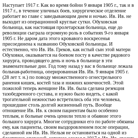
Наступает 1917 г. Как во время бойни 9 января 1905 г., так и в
1917 г., в течение уличных боев, хирургическое отделение
работает во главе с заведывающим днем и ночью. Ив. Ив. не
выходит из операционной круглые сутки. Обуховская
больница, как настоящая пролетарская больница, еще до
революции сыграла огромную роль в событиях 9-го января
1905 г. Не даром дата этого кровавого воскресенья
присоединена к названию Обуховской больницы. И
естественно, что Ив. Ив. Греков, как истый сын этой матери
Обуховки, оказывается на боевом посту в качестве рядового
хирурга, проводящего день и ночь в больнице в эти
знаменательные дни. Год тому назад у вас в больнице лежала
больная-работница, оперированная Ив. Ив. 9 января 1905 г.
(28 лет т. н.) по поводу множественного огнестрельного
ранения кишек, костей таза и нижних конечностей. Этой
пожилой теперь женщине Ив. Ив. была сделана резекция
тазобедренного сустава, и нужно было видеть, с какой
трогательной нежностью встретились оба эти человека,
прошедшие столь долгий жизненный путь. Вообще
отношение Ив. Ив. к своим пациентам было особенно
теплым, и больные очень ценили тепло и обаяние этого
большого хирурга. Многие сотрудники его по работе обязаны
ему, как пациенты, своим выздоровлением после операции,
сделанной им Ив. Ив. Нельзя не остановиться на одной из