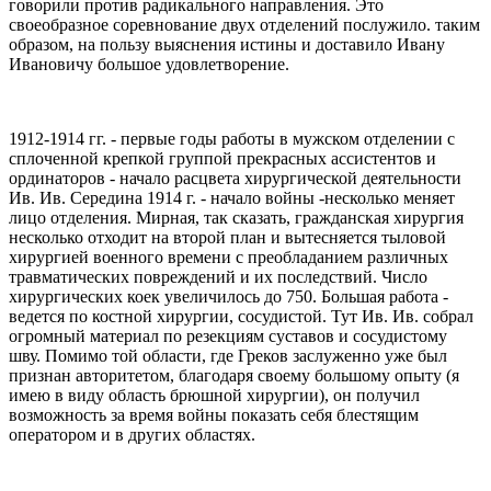
говорили против радикального направления. Это
своеобразное соревнование двух отделений послужило. таким
образом, на пользу выяснения истины и доставило Ивану
Ивановичу большое удовлетворение.
1912-1914 гг. - первые годы работы в мужском отделении с
сплоченной крепкой группой прекрасных ассистентов и
ординаторов - начало расцвета хирургической деятельности
Ив. Ив. Середина 1914 г. - начало войны -несколько меняет
лицо отделения. Мирная, так сказать, гражданская хирургия
несколько отходит на второй план и вытесняется тыловой
хирургией военного времени с преобладанием различных
травматических повреждений и их последствий. Число
хирургических коек увеличилось до 750. Большая работа -
ведется по костной хирургии, сосудистой. Тут Ив. Ив. собрал
огромный материал по резекциям суставов и сосудистому
шву. Помимо той области, где Греков заслуженно уже был
признан авторитетом, благодаря своему большому опыту (я
имею в виду область брюшной хирургии), он получил
возможность за время войны показать себя блестящим
оператором и в других областях.