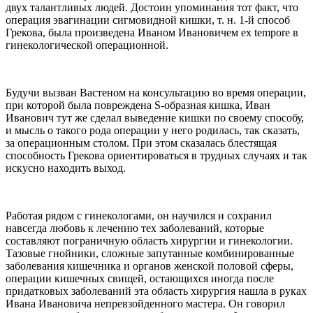
двух талантливых людей. Достоин упоминания тот факт, что
операция эвагинации сигмовидной кишки, т. н. 1-й способ
Грекова, была произведена Иваном Ивановичем еx tempore в
гинекологической операционной.
Будучи вызван Вастеном на консультацию во время операции,
при которой была повреждена S-образная кишка, Иван
Иванович тут же сделал выведение кишки по своему способу,
и мысль о такого рода операции у него родилась, так сказать,
за операционным столом. При этом сказалась блестящая
способность Грекова ориентироваться в трудных случаях и так
искусно находить выход.
Работая рядом с гинекологами, он научился и сохранил
навсегда любовь к лечению тех заболеваний, которые
составляют пограничную область хирургии и гинекологии.
Тазовые гнойники, сложные запутанные комбинированные
заболевания кишечника и органов женской половой сферы,
операции кишечных свищей, остающихся иногда после
придатковых заболеваний эта область хирургия нашла в руках
Ивана Ивановича непревзойденного мастера. Он говорил