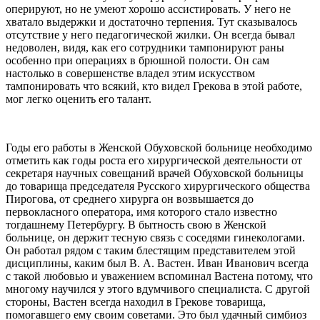
оперируют, но не умеют хорошо ассистировать. У него не
хватало выдержки и достаточно терпения. Тут сказывалось
отсутствие у него педагогической жилки. Он всегда бывал
недоволен, видя, как его сотрудники тампонируют раны
особенно при операциях в брюшной полости. Он сам
настолько в совершенстве владел этим искусством
тампонировать что всякий, кто видел Грекова в этой работе,
мог легко оценить его талант.
Годы его работы в Женской Обуховской больнице необходимо
отметить как годы роста его хирургической деятельности от
секретаря научных совещаний врачей Обуховской больницы
до товарища председателя Русского хирургического общества
Пирогова, от среднего хирурга он возвышается до
первокласного оператора, имя которого стало известно
тогдашнему Петербургу. В бытность свою в Женской
больнице, он держит тесную связь с соседями гинекологами.
Он работал рядом с таким блестящим представителем этой
дисциплины, каким был В. А. Вастен. Иван Иванович всегда
с такой любовью и уважением вспоминал Вастена потому, что
многому научился у этого вдумчивого специалиста. С другой
стороны, Вастен всегда находил в Грекове товарища,
помогавшего ему своим советами. Это был удачный симбиоз