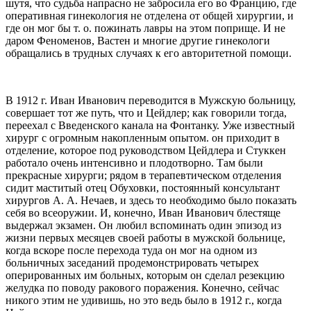
шутя, что судьба напрасно не забросила его во Францию, где
оперативная гинекология не отделена от общей хирургии, и
где он мог бы т. о. пожинать лавры на этом поприще. И не
даром Феноменов, Вастен и многие другие гинекологи
обращались в трудных случаях к его авторитетной помощи.
В 1912 г. Иван Иванович переводится в Мужскую больницу,
совершает тот же путь, что и Цейдлер; как говорили тогда,
переехал с Введенского канала на Фонтанку. Уже известный
хирург с огромным накопленным опытом. он приходит в
отделение, которое под руководством Цейдлера и Стуккен
работало очень интенсивно и плодотворно. Там были
прекрасные хирурги; рядом в терапевтическом отделения
сидит маститый отец Обуховки, постоянный консультант
хирургов А. А. Нечаев, и здесь то необходимо было показать
себя во всеоружии. И, конечно, Иван Иванович блестяще
выдержал экзамен. Он любил вспоминать один эпизод из
жизни первых месяцев своей работы в мужской больнице,
когда вскоре после перехода туда он мог на одном из
больничных заседаний продемонстрировать четырех
оперированных им больных, которым он сделал резекцию
желудка по поводу ракового поражения. Конечно, сейчас
никого этим не удивишь, но это ведь было в 1912 г., когда