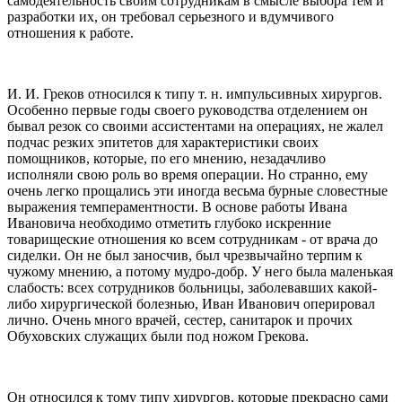
самодеятельность своим сотрудникам в смысле выбора тем и
разработки их, он требовал серьезного и вдумчивого
отношения к работе.
И. И. Греков относился к типу т. н. импульсивных хирургов.
Особенно первые годы своего руководства отделением он
бывал резок со своими ассистентами на операциях, не жалел
подчас резких эпитетов для характеристики своих
помощников, которые, по его мнению, незадачливо
исполняли свою роль во время операции. Но странно, ему
очень легко прощались эти иногда весьма бурные словестные
выражения темпераментности. В основе работы Ивана
Ивановича необходимо отметить глубоко искренние
товарищеские отношения ко всем сотрудникам - от врача до
сиделки. Он не был заносчив, был чрезвычайно терпим к
чужому мнению, а потому мудро-добр. У него была маленькая
слабость: всех сотрудников больницы, заболевавших какой-
либо хирургической болезнью, Иван Иванович оперировал
лично. Очень много врачей, сестер, санитарок и прочих
Обуховских служащих были под ножом Грекова.
Он относился к тому типу хирургов, которые прекрасно сами