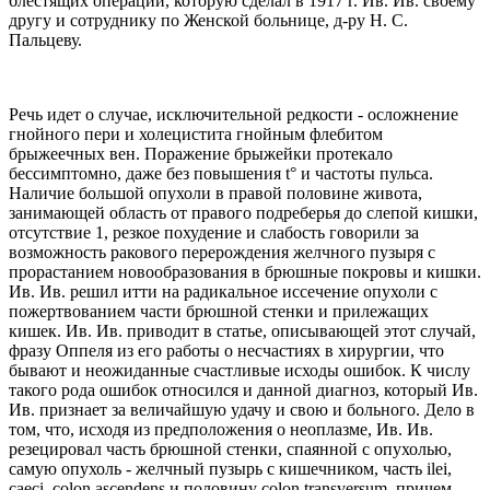
блестящих операций, которую сделал в 1917 г. Ив. Ив. своему
другу и сотруднику по Женской больнице, д-ру Н. С.
Пальцеву.
Речь идет о случае, исключительной редкости - осложнение
гнойного пери и холецистита гнойным флебитом
брыжеечных вен. Поражение брыжейки протекало
бессимптомно, даже без повышения t° и частоты пульса.
Наличие большой опухоли в правой половине живота,
занимающей область от правого подреберья до слепой кишки,
отсутствие 1, резкое похудение и слабость говорили за
возможность ракового перерождения желчного пузыря с
прорастанием новообразования в брюшные покровы и кишки.
Ив. Ив. решил итти на радикальное иссечение опухоли с
пожертвованием части брюшной стенки и прилежащих
кишек. Ив. Ив. приводит в статье, описывающей этот случай,
фразу Оппеля из его работы о несчастиях в хирургии, что
бывают и неожиданные счастливые исходы ошибок. К числу
такого рода ошибок относился и данной диагноз, который Ив.
Ив. признает за величайшую удачу и свою и больного. Дело в
том, что, исходя из предположения о неоплазме, Ив. Ив.
резецировал часть брюшной стенки, спаянной с опухолью,
самую опухоль - желчный пузырь с кишечником, часть ilei,
caeci, colon ascendens и половину colon transversum, причем