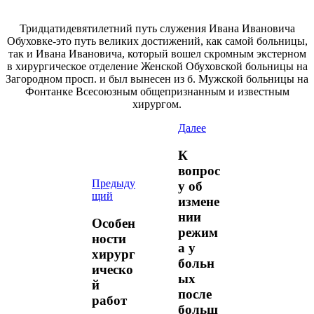
Тридцатидевятилетний путь служения Ивана Ивановича
Обуховке-это путь великих достижений, как самой больницы,
так и Ивана Ивановича, который вошел скромным экстерном
в хирургическое отделение Женской Обуховской больницы на
Загородном просп. и был вынесен из б. Мужской больницы на
Фонтанке Всесоюзным общепризнанным и известным
хирургом.
Далее
К
вопрос
Предыду
у об
щий
измене
нии
Особен
режим
ности
а у
хирург
больн
ическо
ых
й
после
работ
больш