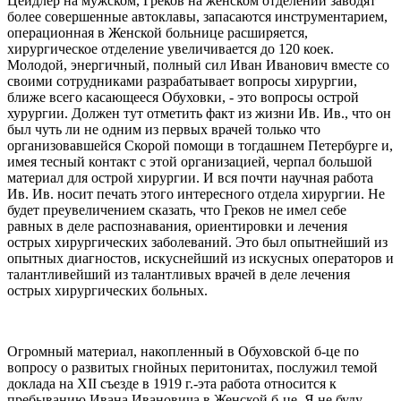
Цейдлер на мужском, Греков на женском отделении заводят
более совершенные автоклавы, запасаются инструментарием,
операционная в Женской больнице расширяется,
хирургическое отделение увеличивается до 120 коек.
Молодой, энергичный, полный сил Иван Иванович вместе со
своими сотрудниками разрабатывает вопросы хирургии,
ближе всего касающееся Обуховки, - это вопросы острой
хурургии. Должен тут отметить факт из жизни Ив. Ив., что он
был чуть ли не одним из первых врачей только что
организовавшейся Скорой помощи в тогдашнем Петербурге и,
имея тесный контакт с этой организацией, черпал большой
материал для острой хирургии. И вся почти научная работа
Ив. Ив. носит печать этого интересного отдела хирургии. Не
будет преувеличением сказать, что Греков не имел себе
равных в деле распознавания, ориентировки и лечения
острых хирургических заболеваний. Это был опытнейший из
опытных диагностов, искуснейший из искусных операторов и
талантливейший из талантливых врачей в деле лечения
острых хирургических больных.
Огромный материал, накопленный в Обуховской б-це по
вопросу о развитых гнойных перитонитах, послужил темой
доклада на ХІІ съезде в 1919 г.-эта работа относится к
пребыванию Ивана Ивановича в Женской б-це. Я не буду