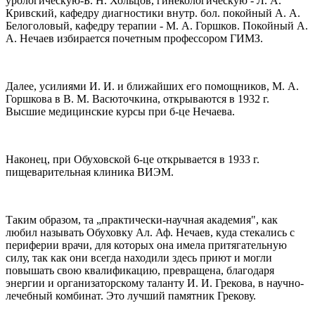
урологическую-Б. Н. Хольцов, гинекологическую - Л. А.
Кривский, кафедру диагностики внутр. бол. покойный А. А.
Белоголовый, кафедру терапии - М. А. Горшков. Покойный А.
А. Нечаев избирается почетным профессором ГИМЗ.
Далее, усилиями И. И. и ближайших его помощников, М. А.
Горшкова в В. М. Васюточкина, открываются в 1932 г.
Высшие медицинские курсы при б-це Нечаева.
Наконец, при Обуховской 6-це открывается в 1933 г.
пищеварительная клиника ВИЭМ.
Таким образом, та „практически-научная академия", как
любил называть Обуховку Ал. Аф. Нечаев, куда стекались с
периферии врачи, для которых она имела притягательную
силу, так как они всегда находили здесь приют и могли
повышать свою квалификацию, превращена, благодаря
энергии и организаторскому таланту И. И. Грекова, в научно-
лечебный комбинат. Это лучший памятник Грекову.