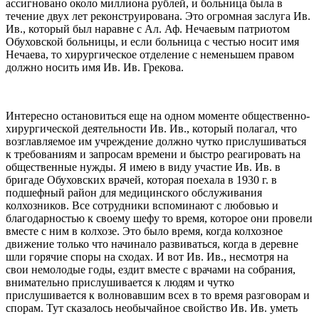
ассигновано около миллиона рублей, и больница была в
течение двух лет реконструирована. Это огромная заслуга Ив.
Ив., который был наравне с Ал. Аф. Нечаевым патриотом
Обуховской больницы, и если больница с честью носит имя
Нечаева, то хирургическое отделение с неменьшем правом
должно носить имя Ив. Ив. Грекова.
Интересно остановиться еще на одном моменте общественно-
хирургической деятельности Ив. Ив., который полагал, что
возглавляемое им учреждение должно чутко прислушиваться
к требованиям и запросам времени и быстро реагировать на
общественные нужды. Я имею в виду участие Ив. Ив. в
бригаде Обуховских врачей, которая поехала в 1930 г. в
подшефный район для медицинского обслуживания
колхозников. Все сотрудники вспоминают с любовью и
благодарностью к своему шефу то время, которое они провели
вместе с ним в колхозе. Это было время, когда колхозное
движение только что начинало развиваться, когда в деревне
шли горячие споры на сходах. И вот Ив. Ив., несмотря на
свои немолодые годы, ездит вместе с врачами на собрания,
внимательно прислушивается к людям и чутко
прислушивается к волновавшим всех в то время разговорам и
спорам. Тут сказалось необычайное свойство Ив. Ив. уметь