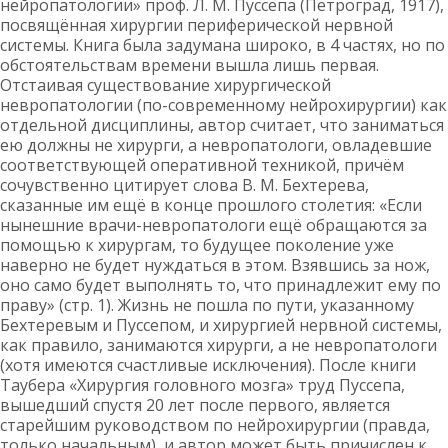
нейропатологии» проф. Л. М. Пуссепа (Петроград, 1917),
посвящённая хирургии периферической нервной
системы. Книга была задумана широко, в 4 частях, но по
обстоятельствам времени вышла лишь первая.
Отстаивая существование хирургической
невропатологии (по-современному нейрохирургии) как
отдельной дисциплины, автор считает, что заниматься
ею должны не хирурги, а невропатологи, овладевшие
соответствующей оперативной техникой, причём
сочувственно цитирует слова В. М. Бехтерева,
сказанные им ещё в конце прошлого столетия: «Если
нынешние врачи-невропатологи ещё обращаются за
помощью к хирургам, то будущее поколение уже
наверно не будет нуждаться в этом. Взявшись за нож,
оно само будет выполнять то, что принадлежит ему по
праву» (стр. 1). Жизнь не пошла по пути, указанному
Бехтеревым и Пуссепом, и хирургией нервной системы,
как правило, занимаются хирурги, а не невропатологи
(хотя имеются счастливые исключения). После книги
Таубера «Хирургия головного мозга» труд Пуссепа,
вышедший спустя 20 лет после первого, является
старейшим руководством по нейрохирургии (правда,
только начальным), и автор может быть причислен к