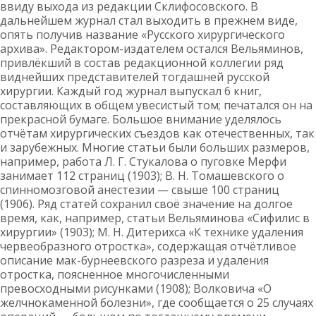
ввиду выхода из редакции Склифосовского. В
дальнейшем журнал стал выходить в прежнем виде,
опять получив название «Русского хирургического
архива». Редактором-издателем остался Вельяминов,
привлёкший в состав редакционной коллегии ряд
виднейших представителей тогдашней русской
хирургии. Каждый год журнал выпускал 6 книг,
составляющих в общем увесистый том; печатался он на
прекрасной бумаге. Большое внимание уделялось
отчётам хирургических съездов как отечественных, так
и зарубежных. Многие статьи были больших размеров,
например, работа Л. Г. Стукалова о пуговке Мерфи
занимает 112 страниц (1903); В. Н. Томашевского о
спинномозговой анестезии — свыше 100 страниц
(1906). Ряд статей сохранил своё значение на долгое
время, как, например, статьи Вельяминова «Сифилис в
хирургии» (1903); М. Н. Дитерихса «К технике удаления
червеобразного отростка», содержащая отчётливое
описание мак-бурнеевского разреза и удаления
отростка, поясненное многочисленными
превосходными рисунками (1908); Волковича «О
желчнокаменной болезни», где сообщается о 25 случаях