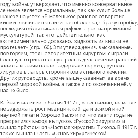
году войны, утверждает, что именно консервативное
лечение является нормальным, так как сулит больше
шансов на успех. «В маленькое раневое отверстие
кишки впячивается слизистая оболочка, образуя пробку;
последняя обхватывается рефлекторно напряжённой
мускулатурой, так что, действительно, как
экспериментально доказано, жидкость из кишки не
протекает» (стр. 160). Эти утверждения, высказанные,
повторяем, столь авторитетным хирургом, сыграли
большую отрицательную роль в деле лечения ранений
живота и значительно задержали переход русских
хирургов в лагерь сторонников активного лечения.
Других руководств, кроме вышеуказанных, за время
первой мировой войны, а также и по окончании её, у
нас не было.
Война и великие события 1917 г., естественно, не могли
не задержать рост медицинской, да и всякой иной
научной печати. Хорошо было и то, что за эти годы не
прекратился выход выпусков «Русской хирургии» и
вышла трёхтомная «Частная хирургия» Тихова. В 1917 г.
также вышла I часть «Основ хирургической