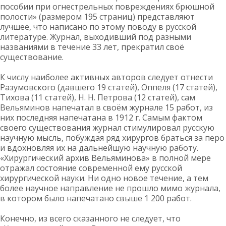
пособии при огнестрельных повреждениях брюшной
полости» (размером 195 страниц) представляют
лучшее, что написано по этому поводу в русской
литературе. Журнал, выходивший под разными
названиями в течение 33 лет, прекратил своё
существование.
К числу наиболее активных авторов следует отнести
Разумовского (давшего 19 статей), Оппеля (17 статей),
Тихова (11 статей), Н. Н. Петрова (12 статей), сам
Вельяминов напечатал в своём журнале 15 работ, из
них последняя напечатана в 1912 г. Самым фактом
своего существования журнал стимулировал русскую
научную мысль, побуждая ряд хирургов браться за перо
и вдохновляя их на дальнейшую научную работу.
«Хирургический архив Вельяминова» в полной мере
отражал состояние современной ему русской
хирургической науки. Ни одно новое течение, а тем
более научное направление не прошло мимо журнала,
в котором было напечатано свыше 1 200 работ.
Конечно, из всего сказанного не следует, что