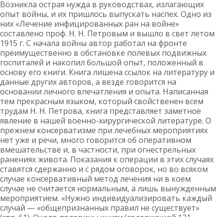
Возникла острая нужда в руководствах, излагающих
опыт войны, и их пришлось выпускать наспех. Одно из
них «Лечение инфицированных ран на войне»
составлено проф. Н. Н. Петровым и вышло в свет летом
1915 г. С начала войны автор работал на фронте
преимущественно в обстановке полевых подвижных
госпиталей и накопил большой опыт, положенный в
основу его книги. Книга лишена ссылок на литературу и
данные других авторов, а везде говорится на
основании личного впечатления и опыта. Написанная
тем прекрасным языком, который свойственен всем
трудам Н. Н. Петрова, книга представляет заметное
явление в нашей военно-хирургической литературе. О
прежнем консерватизме при лечебных мероприятиях
нет уже и речи, много говорится об оперативном
вмешательстве и, в частности, при огнестрельных
ранениях живота. Показания к операции в этих случаях
ставятся сдержанно и с рядом оговорок, но во всяком
случае консервативный метод лечения ни в коем
случае не считается нормальным, а лишь вынужденным
мероприятием. «Нужно индивидуализировать каждый
случай — «общепризнанных правил не существует»