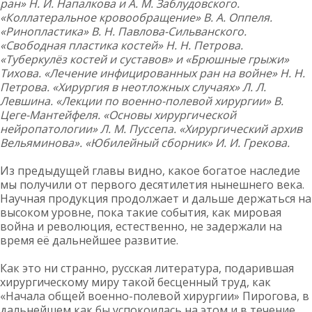
ран» Н. И. Напалкова и А. М. Заблудовского.
«Коллатеральное кровообращение» В. А. Оппеля.
«Ринопластика» В. Н. Павлова-Сильванского.
«Свободная пластика костей» Н. Н. Петрова.
«Туберкулёз костей и суставов» и «Брюшные грыжи»
Тихова. «Лечение инфицированных ран на войне» Н. Н.
Петрова. «Хирургия в неотложных случаях» Л. Л.
Левшина. «Лекции по военно-полевой хирургии» В.
Цеге-Мантейфеля. «Основы хирургической
нейропатологии» Л. М. Пуссепа. «Хирургический архив
Вельяминова». «Юбилейный сборник» И. И. Грекова.
Из предыдущей главы видно, какое богатое наследие
мы получили от первого десятилетия нынешнего века.
Научная продукция продолжает и дальше держаться на
высоком уровне, пока такие события, как мировая
война и революция, естественно, не задержали на
время её дальнейшее развитие.
Как это ни странно, русская литература, подарившая
хирургическому миру такой бесценный труд, как
«Начала общей военно-полевой хирургии» Пирогова, в
дальнейшем как бы успокоилась на этом и в течение