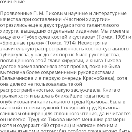
сочинение.
Проявленные П. М. Тиховым научные и литературные
качества при составлении «Частной хирургии»
отразились ещё в двух трудах этого талантливого
хирурга, вышедших отдельным изданием. Мы имеем в
виду его «Туберкулёз костей и суставов» (Томск, 1909) и
«Брюшные грыжи» (Томск, 1914). Несмотря на
значительную распространённость костно-суставного
туберкулёза, у нас до сих пор не было руководства,
посвящённого этой главе хирургии, и книга Тихова
долгое время заполняла этот пробел, пока не была
вытеснена более современными руководствами
(Вельяминова и в первую очередь Краснобаева), хотя
она далеко не пользовалась такой
распространённостью, какую заслуживала. Книга о
грыжах хотя и вышла в ближайшие годы после
опубликования капитального труда Крымова, была в
высокой степени нужной. Солидный труд Крымова
слишком обширен для сплошного чтения, да и читается
он нелегко. Труд же Тихова имеет меньшие размеры
(хотя и содержит 480 страниц) и написан лёгким и
живым языком и потому без особого труда может быть