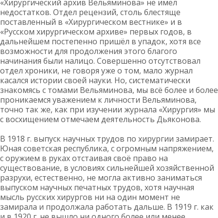
«Хирургический архив Вельяминова» не имел
недостатков. Отдел рецензий, столь блестяще
поставленный в «Хирургическом вестнике» и в
«Русском хирургическом архиве» первых годов, в
дальнейшем постепенно пришёл в упадок, хотя все
возможности для продолжения этого благого
начинания были налицо. Совершенно отсутствовал
отдел хроники, не говоря уже о том, мало журнал
касался истории своей науки. Но, систематически
знакомясь с томами Вельяминова, мы всё более и более
проникаемся уважением к личности Вельяминова,
точно так же, как при изучении журнала «Хирургия» мы
с восхищением отмечаем деятельность Дьяконова.
В 1918 г. выпуск научных трудов по хирургии замирает.
Юная советская республика, с огромным напряжением,
с оружием в руках отстаивая своё право на
существование, в условиях сильнейшей хозяйственной
разрухи, естественно, не могла активно заниматься
выпуском научных печатных трудов, хотя научная
мысль русских хирургов ни на один момент не
замирала и продолжала работать дальше. В 1919 г. как
и в 1920 г. не вышло ни одного более или менее