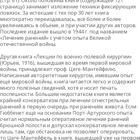
(стр. 61). Около половины книги (содержащей 121
страницу) занимает изложение техники фиксирующих
повязок. За истекшие с тех пор 30 лет книга
многократно переиздавалась, всё более и более
увеличиваясь в объёме, и при участии других авторов.
Последнее издание вышло в 1944 г. под названием
«Лечение ранений» с учётом опыта Великой
отечественной войны.
Другая книга «Лекции по военно-полевой хирургии»
(Юрьев, 1916), вышедшая во время первой мировой
войны, принадлежит проф. Цеге-Мантейфелю.
Написанная авторитетным хирургом, имевшим опыт
ещё мировой войны, книга читается легко и содержит
много полезных сведений, хотя и носит печать
поспешности. Большим недостатком книги является
крайний консерватизм при лечении огнестрельных
ранений в первую очередь при ранениях живота. Если
Гюббенет ещё на основании Порт-Артурского опыта
считал нормальным оперативное лечение ранений
брюшной полости и допускал консервативное лечение
лишь там, где обстановка не позволяет оперировать,
то Цеге-Мантейфель в книге, вышедшей уже на первом