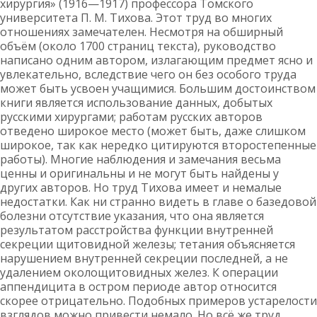
хирургия» (1916—1917) профессора Томского
университета П. М. Тихова. Этот труд во многих
отношениях замечателен. Несмотря на обширный
объём (около 1700 страниц текста), руководство
написано одним автором, излагающим предмет ясно и
увлекательно, вследствие чего он без особого труда
может быть усвоен учащимися. Большим достоинством
книги является использование данных, добытых
русскими хирургами; работам русских авторов
отведено широкое место (может быть, даже слишком
широкое, так как нередко цитируются второстепенные
работы). Многие наблюдения и замечания весьма
ценны и оригинальны и не могут быть найдены у
других авторов. Но труд Тихова имеет и немалые
недостатки. Как ни странно видеть в главе о базедовой
болезни отсутствие указания, что она является
результатом расстройства функции внутренней
секреции щитовидной железы; тетания объясняется
нарушением внутренней секреции последней, а не
удалением околощитовидных желез. К операции
аппендицита в остром периоде автор относится
скорее отрицательно. Подобных примеров устарелости
взглядов можно привести немало. Но всё же труд