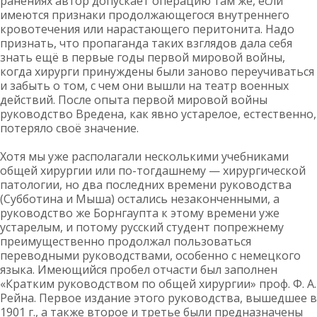
ранениях автор допускает операцию там же, если
имеются признаки продолжающегося внутреннего
кровотечения или нарастающего перитонита. Надо
признать, что пропаганда таких взглядов дала себя
знать ещё в первые годы первой мировой войны,
когда хирурги принуждены были заново переучиваться
и забыть о том, с чем они вышли на театр военных
действий. После опыта первой мировой войны
руководство Вредена, как явно устарелое, естественно,
потеряло своё значение.
Хотя мы уже располагали несколькими учебниками
общей хирургии или по-тогдашнему — хирургической
патологии, но два последних времени руководства
(Субботина и Мыша) остались незаконченными, а
руководство же Борнгаупта к этому времени уже
устарелым, и потому русский студент попрежнему
преимущественно продолжал пользоваться
переводными руководствами, особенно с немецкого
языка. Имеющийся пробел отчасти был заполнен
«Кратким руководством по общей хирургии» проф. Ф. А.
Рейна. Первое издание этого руководства, вышедшее в
1901 г., а также второе и третье были предназначены