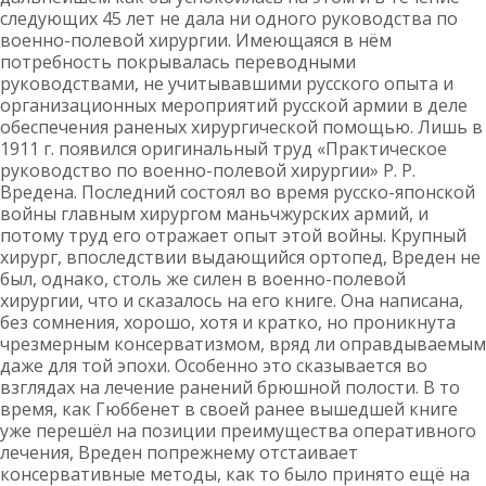
следующих 45 лет не дала ни одного руководства по
военно-полевой хирургии. Имеющаяся в нём
потребность покрывалась переводными
руководствами, не учитывавшими русского опыта и
организационных мероприятий русской армии в деле
обеспечения раненых хирургической помощью. Лишь в
1911 г. появился оригинальный труд «Практическое
руководство по военно-полевой хирургии» Р. Р.
Вредена. Последний состоял во время русско-японской
войны главным хирургом маньчжурских армий, и
потому труд его отражает опыт этой войны. Крупный
хирург, впоследствии выдающийся ортопед, Вреден не
был, однако, столь же силен в военно-полевой
хирургии, что и сказалось на его книге. Она написана,
без сомнения, хорошо, хотя и кратко, но проникнута
чрезмерным консерватизмом, вряд ли оправдываемым
даже для той эпохи. Особенно это сказывается во
взглядах на лечение ранений брюшной полости. В то
время, как Гюббенет в своей ранее вышедшей книге
уже перешёл на позиции преимущества оперативного
лечения, Вреден попрежнему отстаивает
консервативные методы, как то было принято ещё на