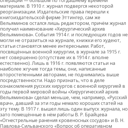
операций — большом по тогдашнему времени
материале. В 1910 г. журнал подвергся некоторой
реорганизации. Издательские права перешли к
книгоиздательской фирме Эттингер, сам же
Вельяминов остался лишь редактором, причём журнал
получил наименование «Хирургический архив
Вельяминова». События 1914 г. и последующих годов не
могли не отразиться на журнале, книжки его худеют,
статьи становятся менее интересными. Работ,
посвящённых военной хирургии, в журнале за 1915 г.
нет совершенно (отсутствие их в 1914 г. вполне
естественно). Лишь в 1916 г. появляются статьи на
наиболее жгучие тогда темы, они, написанные
второстепенными авторами, не поднимались выше
посредственности. Надо признать, что в деле
ознакомления русских хирургов с военной хирургией в
годы первой мировой войны «Хирургический архив
Вельяминова» сделал меньше, чем, например, «Русский
врач», давший за эти годы немало хороших статей на
эту тему. В 1917 г. вышел лишь один выпуск журнала, но
зато помещённые в нём работы В. Р. Брайцева
«Огнестрельные ранения кровеносных сосудов» и В. Н.
Павлова-Сильванского «Вопрос об оперативном