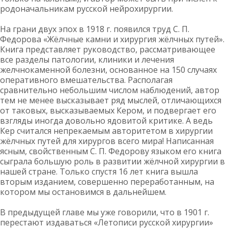
родоначальникам русской нейрохирургии.
На грани двух эпох в 1918 г. появился труд С. П.
Федорова «Жёлчные камни и хирургия жёлчных путей».
Книга представляет руководство, рассматривающее
все разделы патологии, клиники и лечения
желчнокаменной болезни, основанное на 150 случаях
оперативного вмешательства. Располагая
сравнительно небольшим числом наблюдений, автор
тем не менее высказывает ряд мыслей, отличающихся
от таковых, высказываемых Кером, и подвергает его
взгляды иногда довольно ядовитой критике. А ведь
Кер считался непрекаемым авторитетом в хирургии
жёлчных путей для хирургов всего мира! Написанная
ясным, свойственным С. П. Федорову языком его книга
сыграла большую роль в развитии жёлчной хирургии в
нашей стране. Только спустя 16 лет книга вышла
вторым изданием, совершенно переработанным, на
котором мы остановимся в дальнейшем.
В предыдущей главе мы уже говорили, что в 1901 г.
перестают издаваться «Летописи русской хирургии»