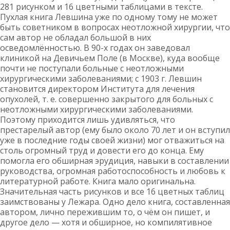
281 рисунком и 16 цветными таблицами в тексте.
Пухлая книга Левшина уже по одному тому не может
быть советником в вопросах неотложной хирургии, что
сам автор не обладал большой в них
осведомлённостью. В 90-х годах он заведовал
клиникой на Девичьем Поле (в Москве), куда вообще
почти не поступали больные с неотложными
хирургическими заболеваниями; с 1903 г. Левшин
становится директором Института для лечения
опухолей, т. е. совершенно закрытого для больных с
неотложными хирургическими заболеваниями.
Поэтому приходится лишь удивляться, что
престарелый автор (ему было около 70 лет и он вступил
уже в последние годы своей жизни) мог отважиться на
столь огромный труд и довести его до конца. Ему
помогла его обширная эрудиция, навыки в составлении
руководства, огромная работоспособность и любовь к
литературной работе. Книга мало оригинальна.
Значительная часть рисунков и все 16 цветных таблиц
заимствованы у Лежара. Одно дело книга, составленная
автором, лично пережившим то, о чём он пишет, и
другое дело — хотя и обширное, но компилятивное